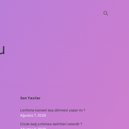
u
SIDEBAR
Son Yazılar
betci
vdcasino güncel giriş
ilbet casino
ilbet yeni giriş
Betexp
Lenfoma kanseri baş dönmesi yapar mı ?
Ağustos 7, 2026
Dizde bağ yırtılması belirtileri nelerdir ?