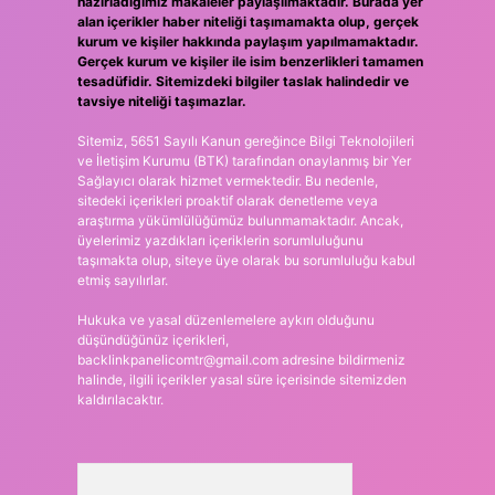
hazırladığımız makaleler paylaşılmaktadır. Burada yer
alan içerikler haber niteliği taşımamakta olup, gerçek
kurum ve kişiler hakkında paylaşım yapılmamaktadır.
Gerçek kurum ve kişiler ile isim benzerlikleri tamamen
tesadüfidir. Sitemizdeki bilgiler taslak halindedir ve
tavsiye niteliği taşımazlar.
Sitemiz, 5651 Sayılı Kanun gereğince Bilgi Teknolojileri
ve İletişim Kurumu (BTK) tarafından onaylanmış bir Yer
Sağlayıcı olarak hizmet vermektedir. Bu nedenle,
sitedeki içerikleri proaktif olarak denetleme veya
araştırma yükümlülüğümüz bulunmamaktadır. Ancak,
üyelerimiz yazdıkları içeriklerin sorumluluğunu
taşımakta olup, siteye üye olarak bu sorumluluğu kabul
etmiş sayılırlar.
Hukuka ve yasal düzenlemelere aykırı olduğunu
düşündüğünüz içerikleri,
backlinkpanelicomtr@gmail.com
adresine bildirmeniz
halinde, ilgili içerikler yasal süre içerisinde sitemizden
kaldırılacaktır.
Arama