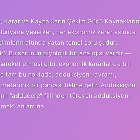
Karar ve Kaynakların Çekim Gücü Kaynakların
ir dünyada yaşarken, her ekonomik karar aslında
elimlerin altında yatan temel soru şudur:
r? Bu sorunun biyolojik bir analojisi vardır —
hareket etmesi gibi, ekonomik kararlar da bir
şte tam bu noktada, adduksiyon kavramı,
 metaforik bir parçası hâline gelir. Adduksiyon
nli “adducere” fiilinden türeyen adduksiyon,
ekmek” anlamına…