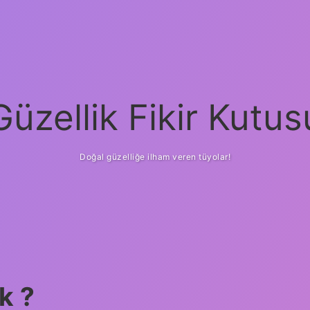
Güzellik Fikir Kutus
Doğal güzelliğe ilham veren tüyolar!
k ?