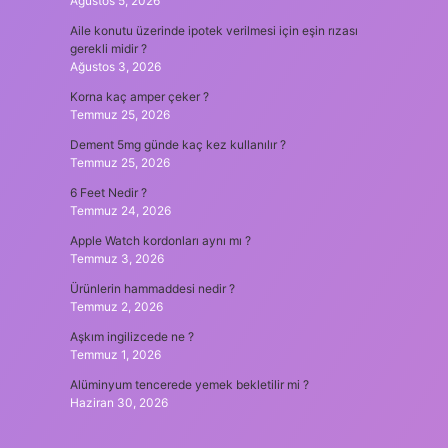
Ağustos 5, 2026
Aile konutu üzerinde ipotek verilmesi için eşin rızası
gerekli midir ?
Ağustos 3, 2026
Korna kaç amper çeker ?
Temmuz 25, 2026
Dement 5mg günde kaç kez kullanılır ?
Temmuz 25, 2026
6 Feet Nedir ?
Temmuz 24, 2026
Apple Watch kordonları aynı mı ?
Temmuz 3, 2026
Ürünlerin hammaddesi nedir ?
Temmuz 2, 2026
Aşkım ingilizcede ne ?
Temmuz 1, 2026
Alüminyum tencerede yemek bekletilir mi ?
Haziran 30, 2026