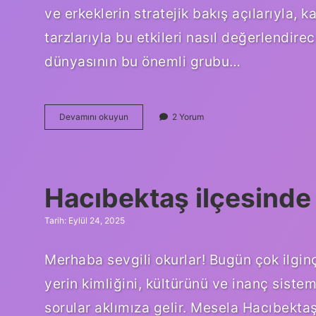
ve erkeklerin stratejik bakış açılarıyla,
tarzlarıyla bu etkileri nasıl değerlendir
dünyasının bu önemli grubu…
6A
Devamını okuyun
2 Yorum
grubu
elementleri
nelerdir
?
Hacıbektaş ilçesinde 
Tarih: Eylül 24, 2025
Merhaba sevgili okurlar! Bugün çok ilginç
yerin kimliğini, kültürünü ve inanç sistemi
sorular aklımıza gelir. Mesela Hacıbektaş, 