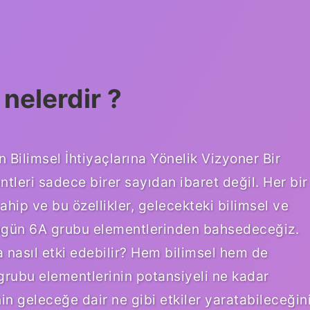
nelerdir ?
 Bilimsel İhtiyaçlarına Yönelik Vizyoner Bir
leri sadece birer sayıdan ibaret değil. Her bir
ahip ve bu özellikler, gelecekteki bilimsel ve
. Bugün 6A grubu elementlerinden bahsedeceğiz.
 nasıl etki edebilir? Hem bilimsel hem de
ubu elementlerinin potansiyeli ne kadar
n geleceğe dair ne gibi etkiler yaratabileceğin