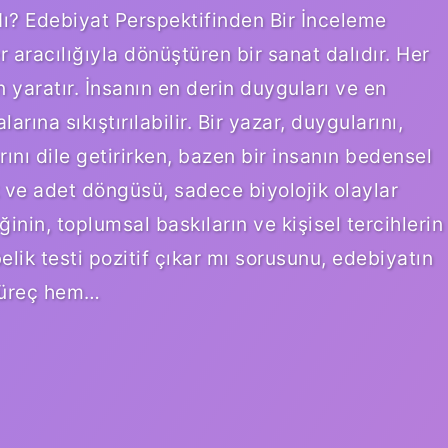
Mı? Edebiyat Perspektifinden Bir İnceleme
 aracılığıyla dönüştüren bir sanat dalıdır. Her
n yaratır. İnsanın en derin duyguları ve en
arına sıkıştırılabilir. Bir yazar, duygularını,
ını dile getirirken, bazen bir insanın bedensel
k ve adet döngüsü, sadece biyolojik olaylar
inin, toplumsal baskıların ve kişisel tercihlerin
lik testi pozitif çıkar mı sorusunu, edebiyatın
 süreç hem…