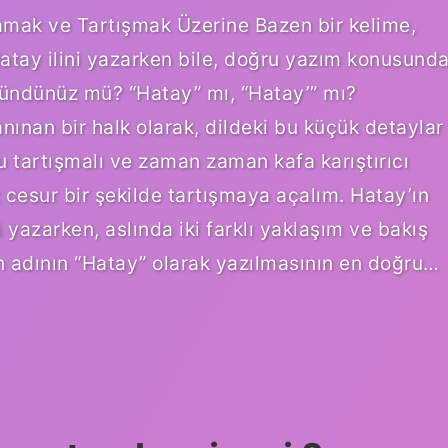
nlamak ve Tartışmak Üzerine Bazen bir kelime,
atay ilini yazarken bile, doğru yazım konusund
üşündünüz mü? “Hatay” mı, “Hatay’” mı?
anınan bir halk olarak, dildeki bu küçük detaylar
bu tartışmalı ve zaman zaman kafa karıştırıcı
 cesur bir şekilde tartışmaya açalım. Hatay’ın
i yazarken, aslında iki farklı yaklaşım ve bakış
’ın adının “Hatay” olarak yazılmasının en doğru…