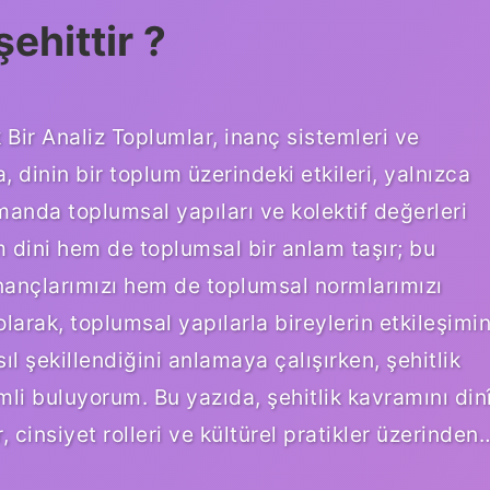
ehittir ?
 Bir Analiz Toplumlar, inanç sistemleri ve
, dinin bir toplum üzerindeki etkileri, yalnızca
amanda toplumsal yapıları ve kolektif değerleri
m dini hem de toplumsal bir anlam taşır; bu
inançlarımızı hem de toplumsal normlarımızı
larak, toplumsal yapılarla bireylerin etkileşimin
sıl şekillendiğini anlamaya çalışırken, şehitlik
emli buluyorum. Bu yazıda, şehitlik kavramını din
cinsiyet rolleri ve kültürel pratikler üzerinden