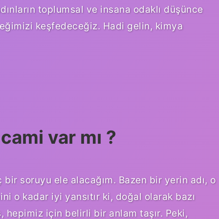
 kadınların toplumsal ve insana odaklı düşünce
eceğimizi keşfedeceğiz. Hadi gelin, kimya
cami var mı ?
 bir soruyu ele alacağım. Bazen bir yerin adı, o
ni o kadar iyi yansıtır ki, doğal olarak bazı
hepimiz için belirli bir anlam taşır. Peki,