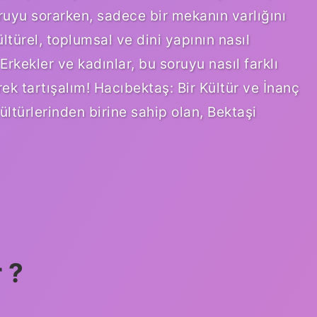
uyu sorarken, sadece bir mekanın varlığını
türel, toplumsal ve dini yapının nasıl
Erkekler ve kadınlar, bu soruyu nasıl farklı
erek tartışalım! Hacıbektaş: Bir Kültür ve İnanç
ltürlerinden birine sahip olan, Bektaşi
r ?