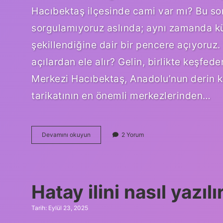
Hacıbektaş ilçesinde cami var mı? Bu sor
sorgulamıyoruz aslında; aynı zamanda kül
şekillendiğine dair bir pencere açıyoruz. 
açılardan ele alır? Gelin, birlikte keşfed
Merkezi Hacıbektaş, Anadolu’nun derin kü
tarikatının en önemli merkezlerinden…
Hacıbektaş
Devamını okuyun
2 Yorum
ilçesinde
cami
var
mı
?
Hatay ilini nasıl yazılı
Tarih: Eylül 23, 2025