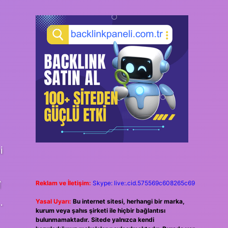
i
î
Reklam ve İletişim:
Skype: live:.cid.575569c608265c69
…
Yasal Uyarı:
Bu internet sitesi, herhangi bir marka,
kurum veya şahıs şirketi ile hiçbir bağlantısı
bulunmamaktadır. Sitede yalnızca kendi