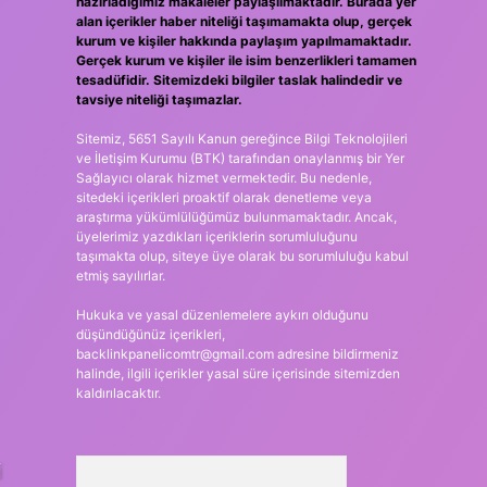
hazırladığımız makaleler paylaşılmaktadır. Burada yer
alan içerikler haber niteliği taşımamakta olup, gerçek
kurum ve kişiler hakkında paylaşım yapılmamaktadır.
Gerçek kurum ve kişiler ile isim benzerlikleri tamamen
tesadüfidir. Sitemizdeki bilgiler taslak halindedir ve
tavsiye niteliği taşımazlar.
Sitemiz, 5651 Sayılı Kanun gereğince Bilgi Teknolojileri
ve İletişim Kurumu (BTK) tarafından onaylanmış bir Yer
Sağlayıcı olarak hizmet vermektedir. Bu nedenle,
sitedeki içerikleri proaktif olarak denetleme veya
araştırma yükümlülüğümüz bulunmamaktadır. Ancak,
üyelerimiz yazdıkları içeriklerin sorumluluğunu
taşımakta olup, siteye üye olarak bu sorumluluğu kabul
etmiş sayılırlar.
Hukuka ve yasal düzenlemelere aykırı olduğunu
düşündüğünüz içerikleri,
backlinkpanelicomtr@gmail.com
adresine bildirmeniz
halinde, ilgili içerikler yasal süre içerisinde sitemizden
kaldırılacaktır.
Arama
i